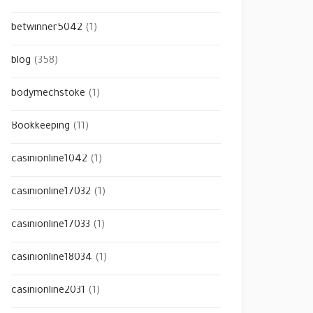
betwinner5042
(1)
blog
(358)
bodymechstoke
(1)
Bookkeeping
(11)
casinionline1042
(1)
casinionline17032
(1)
casinionline17033
(1)
casinionline18034
(1)
casinionline2031
(1)