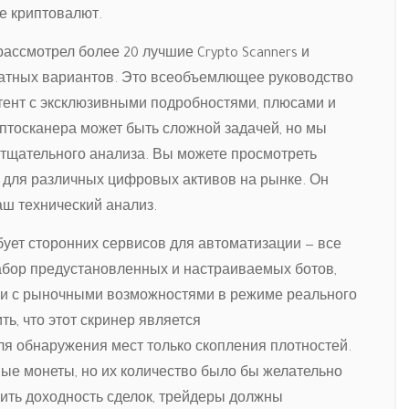
е криптовалют.
рассмотрел более 20 лучшие Crypto Scanners и
латных вариантов. Это всеобъемлющее руководство
тент с эксклюзивными подробностями, плюсами и
иптосканера может быть сложной задачей, но мы
 тщательного анализа. Вы можете просмотреть
для различных цифровых активов на рынке. Он
аш технический анализ.
ебует сторонних сервисов для автоматизации — все
абор предустановленных и настраиваемых ботов,
вии с рыночными возможностями в режиме реального
ь, что этот скринер является
я обнаружения мест только скопления плотностей.
ые монеты, но их количество было бы желательно
сить доходность сделок, трейдеры должны