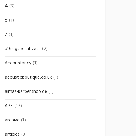
4
(3)
5
(1)
7
(1)
a16z generative ai
(2)
Accountancy
(1)
acousticboutique.co.uk
(1)
almas-barbershop.de
(1)
APK
(12)
archive
(1)
articles
(3)