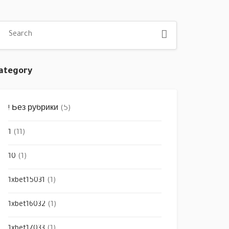
ategory
! Без рубрики
(5)
1
(11)
10
(1)
1xbet15031
(1)
1xbet16032
(1)