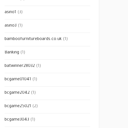
asino1
(3)
asino3
(1)
bamboofurnitureboards.co.uk
(1)
Banking
(1)
batwinner28032
(1)
bcgame01041
(1)
bcgame2042
(1)
bcgame25021
(2)
bcgame3043
(1)