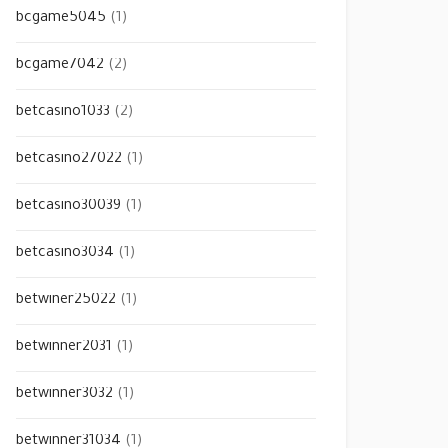
bcgame5045
(1)
bcgame7042
(2)
betcasino1033
(2)
betcasino27022
(1)
betcasino30039
(1)
betcasino3034
(1)
betwiner25022
(1)
betwinner2031
(1)
betwinner3032
(1)
betwinner31034
(1)