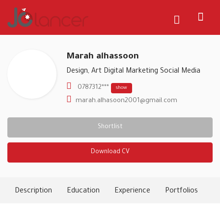
Marah alhassoon
Design, Art
Digital Marketing
Social Media
0787312***
show
marah.alhasoon2001@gmail.com
Shortlist
Download CV
Description
Education
Experience
Portfolios
Ski