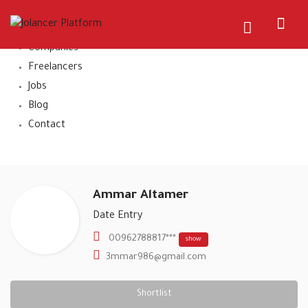
Home
About Us
Companies
Freelancers
Jobs
Blog
Contact
Ammar Altamer
Date Entry
00962788817***
show
3mmar986@gmail.com
Shortlist